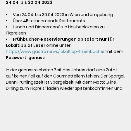
24.04. bis 30.04.2023
•	Von 24.04. bis 30.04.2023 in Wien und Umgebung

•	Über 45 teilnehmende Restaurants

•	Lunch und Dinnermenüs in Haubenlokalen zu 
Fixpreisen

•	
Frühbucher-Reservierungen ab sofort nur für 
Lokaltipp.at Leser 
online unter: 
https://www.gastro.news/lokaltipp-fruehbucher
 mit dem 
Passwort: genuss
In der genussreichsten Zeit des Jahres darf eine Zutat 
auf keinen Fall auf den Gourmettellern fehlen: Der Spargel. 
Denn Frühlingszeit ist Spargelzeit. Mit dem Motto „Fine 
Dining zum Fixpreis“ laden wieder Spitzenköch*innen und 
-gastronom*innen zu mehrgängigen Genussmenüs ein, 
bei denen es rund um das Thema „Spargel“ geht.

Genuss mit vielen Hauben
Über 45 Restaurants in Wien und Umgebung nehmen an 
der Genusswoche zum Thema Spargel teil. Darunter 