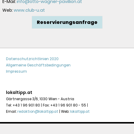
E-Mail:
info@otto-wagner-pavillion.at
Web:
www.club-u.at
Reservierungsanfrage
Datenschutzrichtlinien 2020
Allgemeine Geschäftsbedingungen
Impressum
lokaltipp.at
Gärtnergasse 3/6, 1030 Wien - Austria

Tel: +43 1 96 901 80 | Fax: +43 1 96 901 80 - 55 | 
Email: 
redaktion@lokaltipp.at
 | Web: 
lokaltipp.at