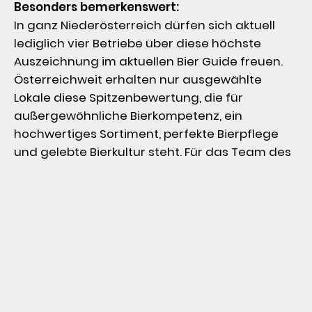
Besonders bemerkenswert:
In ganz Niederösterreich dürfen sich aktuell 
lediglich vier Betriebe über diese höchste 
Auszeichnung im aktuellen Bier Guide freuen. 
Österreichweit erhalten nur ausgewählte 
Lokale diese Spitzenbewertung, die für 
außergewöhnliche Bierkompetenz, ein 
hochwertiges Sortiment, perfekte Bierpflege 
und gelebte Bierkultur steht. Für das Team des 
Zündwerks ist die erneute Auszeichnung weit 
mehr als eine schöne Bestätigung.
„Dass wir diese Auszeichnung nun bereits zum 
zehnten Mal in Folge erhalten haben, macht uns 
unglaublich stolz. Bier ist seit der Eröffnung des 
Steakhauses ein wesentlicher Teil unserer 
Philosophie. Wir möchten unseren Gästen nicht 