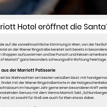
iott Hotel eröffnet die Sant
de auf die vorweihnachtliche Stimmung in Wien, von der festli
tel an der Wiener Ringstraße bereitet sich bereits in besondere
em Shoppen aufzuwärmen und bei Punsch und Keksen amerikanisc
f Marriott“ ganz besonders schwungvoll in Richtung Feiertage.

us der Marriott Patisserie
rtezeit bis Weihnachten am besten versüßen lässt: mit handgem
ndet mit der Wiener Ringstraßentorte in der Holzgeschenkebox e
sbaum im heurigen Jahr gerne einen besonderen Kniff verleihen
rickelnden Genuss mit dem Vienna Marriott Sekt „Schlumberger S
wird, ist sowohl für Groß wie auch für Klein etwas dabei.
