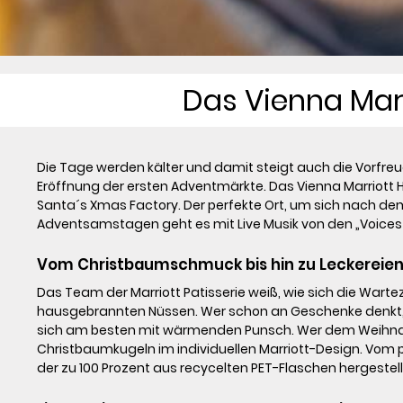
Das Vienna Marr
Die Tage werden kälter und damit steigt auch die Vorfreu
Eröffnung der ersten Adventmärkte. Das Vienna Marriott Ho
Santa´s Xmas Factory. Der perfekte Ort, um sich nach d
Adventsamstagen geht es mit Live Musik von den „Voices o
Vom Christbaumschmuck bis hin zu Leckereien a
Das Team der Marriott Patisserie weiß, wie sich die Wa
hausgebrannten Nüssen. Wer schon an Geschenke denkt, fi
sich am besten mit wärmenden Punsch. Wer dem Weihnacht
Christbaumkugeln im individuellen Marriott-Design. Vom p
der zu 100 Prozent aus recycelten PET-Flaschen hergestellt 