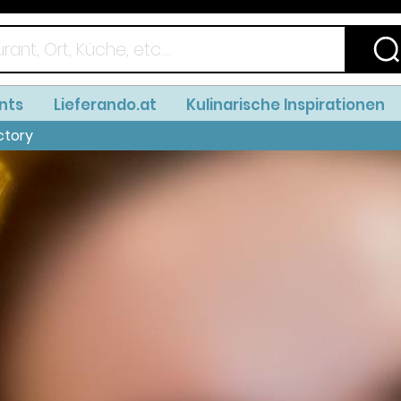
nts
Lieferando.at
Kulinarische Inspirationen
ctory