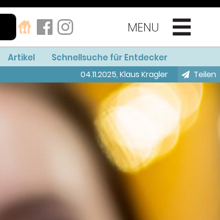
MENU
Artikel
Schnellsuche für Entdecker
04.11.2025
,
Klaus Kragler
Teilen