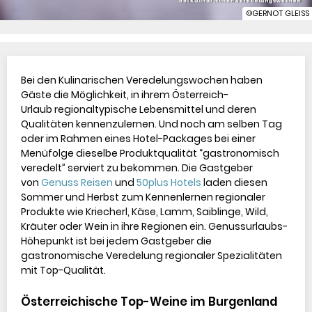
bei Kulinarischen Veredelungswochen
©GERNOT GLEISS
Bei den Kulinarischen Veredelungswochen haben 
Gäste die Möglichkeit, in ihrem Österreich-
Urlaub regionaltypische Lebensmittel und deren 
Qualitäten kennenzulernen. Und noch am selben Tag 
oder im Rahmen eines Hotel-Packages bei einer 
Menüfolge dieselbe Produktqualität “gastronomisch 
veredelt” serviert zu bekommen. Die Gastgeber 
von 
Genuss Reisen
 und 
50plus Hotels
 laden diesen 
Sommer und Herbst zum Kennenlernen regionaler 
Produkte wie Kriecherl, Käse, Lamm, Saiblinge, Wild, 
Kräuter oder Wein in ihre Regionen ein. Genussurlaubs-
Höhepunkt ist bei jedem Gastgeber die 
gastronomische Veredelung regionaler Spezialitäten 
mit Top-Qualität.

Österreichische Top-Weine im Burgenland 