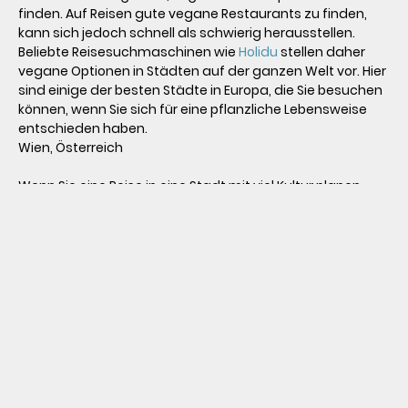
finden. Auf Reisen gute vegane Restaurants zu finden, 
kann sich jedoch schnell als schwierig herausstellen. 
Beliebte Reisesuchmaschinen wie 
Holidu
 stellen daher 
vegane Optionen in Städten auf der ganzen Welt vor. Hier 
sind einige der besten Städte in Europa, die Sie besuchen 
können, wenn Sie sich für eine pflanzliche Lebensweise 
entschieden haben.   

Wien, Österreich 

Wenn Sie eine Reise in eine Stadt mit viel Kultur planen, 
steht Wien wahrscheinlich ganz oben auf Ihrer 
Wunschliste. Außerdem ist Wien eine der vegan-
freundlichsten Städte Europas, die Sie besuchen können. 
In Wien gibt es viele auf Vollwertkost ausgerichtete Lokale, 
darunter vegane Bäckereien und Rohkostbistros. 

Zu den besten Adressen gehören Veggiezz, wo es vegane 
Burger, Hot Dogs und Wraps gibt, Simply Raw für 
außergewöhnliche vegane Kuchen und das traditionelle 
österreichische Gebäck von Anker Brot. Als ob das nicht 
schon genug wäre, gibt es in Wien auch noch ein 