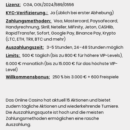
Lizenz:
KYC-Verifizierung.: 
Zahlungsmethoden: 
  Visa, Mastercard, Paysafecard, 
Handyrechnung, Skrill, Neteller, MiFinity, Jeton, CASHlib, 
RapidTransfer, Sofort, Google Pay, Binance Pay, Krypto 
(LTC, ETH, TRX, BTC und mehr)
Auszahlungszeit:
Limits: 
  500 € täglich (bis zu 800 € für höhere VIP-Levels), 
6.000 € monatlich (bis zu 15.000 € für das höchste VIP-
Willkommensbonus:
   250 % bis 3.000 € + 600 Freispiele
Das Online Casino hat aktuell 15 Aktionen und bietet 
zudem tägliche Aktionen und wiederkehrende Turniere. 
Die Auszahlungsquote ist hoch und die meisten 
Zahlungsmethoden ermöglichen eine rasche 
Auszahlung.
