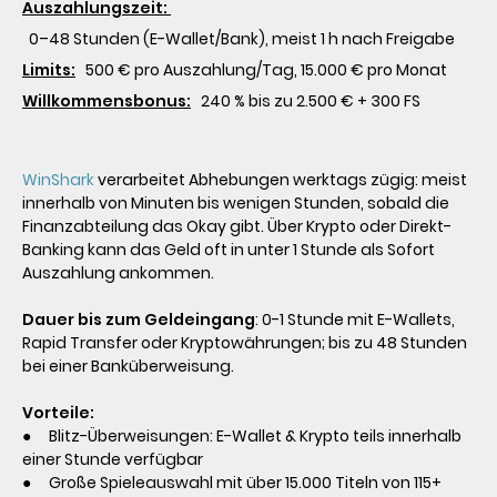
Auszahlungszeit: 
  0–48 Stunden (E-Wallet/Bank), meist 1 h nach Freigabe
Limits:
   500 € pro Auszahlung/Tag, 15.000 € pro Monat
Willkommensbonus:
   240 % bis zu 2.500 € + 300 FS 
WinShark
 verarbeitet Abhebungen werktags zügig: meist 
innerhalb von Minuten bis wenigen Stunden, sobald die 
Finanzabteilung das Okay gibt. Über Krypto oder Direkt-
Banking kann das Geld oft in unter 1 Stunde als Sofort 
Auszahlung ankommen. 

Dauer bis zum Geldeingang
: 0-1 Stunde mit E-Wallets, 
Rapid Transfer oder Kryptowährungen; bis zu 48 Stunden 
bei einer Banküberweisung.

Vorteile:
●	Blitz-Überweisungen: E-Wallet & Krypto teils innerhalb 
einer Stunde verfügbar

●	Große Spieleauswahl mit über 15.000 Titeln von 115+ 