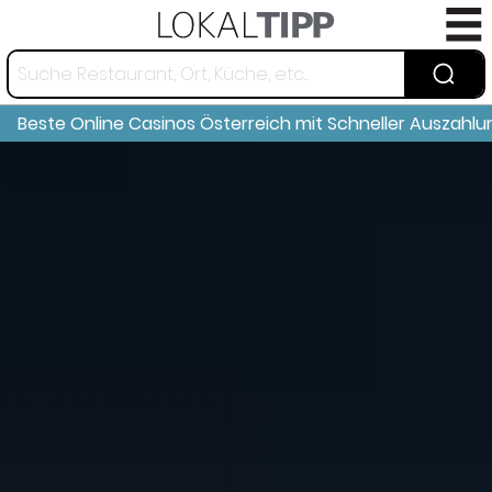
Beste Online Casinos Österreich mit Schneller Auszahl