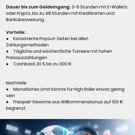
Dauer bis zum Geldeingang:
 3–5 Stunden mit E-Wallets 
oder Krypto, bis zu 48 Stunden mit Kreditkarten und 
Banküberweisung.

Vorteile:
●	Konsistente Payout-Zeiten bei allen 
Zahlungsmethoden

●	Tägliche und wöchentliche Turniere mit hohen 
Preisauszahlungen

●	Cashback 20 % bis zu 300 €

Nachteile:

●	Monatliches Limit könnte für High Roller etwas gering 
sein

●	Freispiel-Gewinne aus Willkommensbonus auf 100 € 
begrenzt