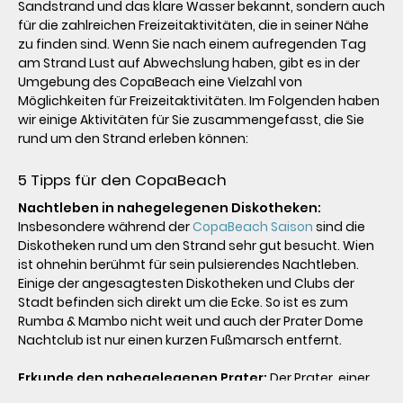
Sandstrand und das klare Wasser bekannt, sondern auch 
für die zahlreichen Freizeitaktivitäten, die in seiner Nähe 
zu finden sind. Wenn Sie nach einem aufregenden Tag 
am Strand Lust auf Abwechslung haben, gibt es in der 
Umgebung des CopaBeach eine Vielzahl von 
Möglichkeiten für Freizeitaktivitäten. Im Folgenden haben 
wir einige Aktivitäten für Sie zusammengefasst, die Sie 
rund um den Strand erleben können:

5 Tipps für den CopaBeach
Nachtleben in nahegelegenen Diskotheken: 
Insbesondere während der 
CopaBeach Saison
 sind die 
Diskotheken rund um den Strand sehr gut besucht. Wien 
ist ohnehin berühmt für sein pulsierendes Nachtleben. 
Einige der angesagtesten Diskotheken und Clubs der 
Stadt befinden sich direkt um die Ecke. So ist es zum 
Rumba & Mambo nicht weit und auch der Prater Dome 
Nachtclub ist nur einen kurzen Fußmarsch entfernt.

Erkunde den nahegelegenen Prater:
 Der Prater, einer 
der ältesten Vergnügungsparks der Welt, ist nur einen 