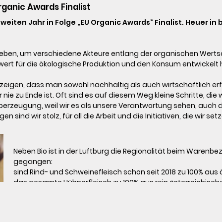
rganic Awards Finalist
 zweiten Jahr in Folge „EU Organic Awards“ Finalist. Heuer i
rt für die ökologische Produktion und den Konsum entwickelt hab
ie zu Ende ist. Oft sind es auf diesem Weg kleine Schritte, die wi
Überzeugung, weil wir es als unsere Verantwortung sehen, auch
n sind wir stolz, für all die Arbeit und die Initiativen, die wir s
Neben Bio ist in der Luftburg die Regionalität beim Warenbez
gegangen:

sind Rind- und Schweinefleisch schon seit 2018 zu 100% aus
das gesamte Hühnerfleisch zu 100% aus rein österreichischen B
Lebensmittel wie möglich regional zu beziehen. 

Energie ist ein wesentlicher Punkt, der gerade im Fokus steht.