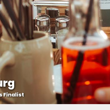
urg
 Finalist