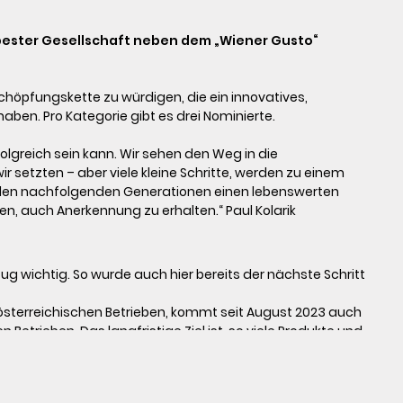
n bester Gesellschaft neben dem „Wiener Gusto“ 
en. Pro Kategorie gibt es drei Nominierte. 

r setzten – aber viele kleine Schritte, werden zu einem 
 den nachfolgenden Generationen einen lebenswerten 
etzen, auch Anerkennung zu erhalten.“ Paul Kolarik
ug wichtig. So wurde auch hier bereits der nächste Schritt 
 österreichischen Betrieben, kommt seit August 2023 auch 
etrieben. Das langfristige Ziel ist, so viele Produkte und 

