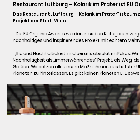
Restaurant Luftburg – Kolarik im Prater ist EU O
Das Restaurant „Luftburg – Kolarik im Prater“ ist zum
Projekt der Stadt Wien.
   Die EU Organic Awards werden in sieben Kategorien vergeben, um verschiedene Akteure entlang der organischen Wertschöpfungskette zu würdigen, die ein innovatives, 
nachhaltiges und inspirierendes Projekt mit echtem Mehrwe
  „Bio und Nachhaltigkeit sind bei uns absolut im Fokus. Wir zeigen, dass man sowohl nachhaltig als auch wirtschaftlich erfolgreich sein kann. Wir sehen den Weg in die 
Nachhaltigkeit als „immerwährendes“ Projekt, als Weg, der n
Großen. Wir setzen alle unsere Maßnahmen aus tiefster 
Planeten zu hinterlassen. Es gibt keinen Planeten B. Deswege