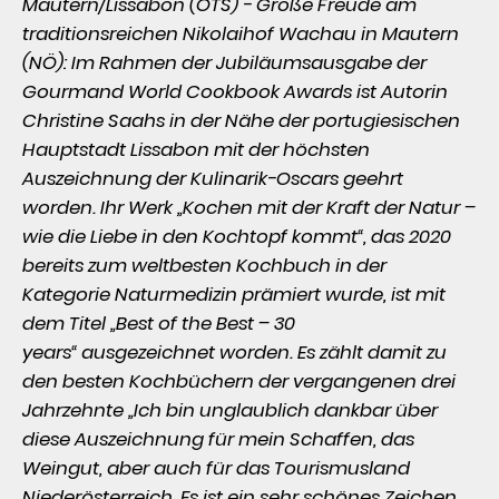
Mautern/Lissabon (OTS) - Große Freude am 
traditionsreichen Nikolaihof Wachau in Mautern 
(NÖ): Im Rahmen der Jubiläumsausgabe der 
Gourmand World Cookbook Awards ist Autorin 
Christine Saahs in der Nähe der portugiesischen 
Hauptstadt Lissabon mit der höchsten 
Auszeichnung der Kulinarik-Oscars geehrt 
worden. Ihr Werk „Kochen mit der Kraft der Natur – 
wie die Liebe in den Kochtopf kommt“, das 2020 
bereits zum weltbesten Kochbuch in der 
Kategorie Naturmedizin prämiert wurde, ist mit 
dem Titel „Best of the Best – 30 
years“ ausgezeichnet worden. Es zählt damit zu 
den besten Kochbüchern der vergangenen drei 
Jahrzehnte
„Ich bin unglaublich dankbar über 
diese Auszeichnung für mein Schaffen, das 
Weingut, aber auch für das Tourismusland 
Niederösterreich. Es ist ein sehr schönes Zeichen 