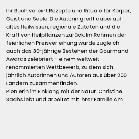
Ihr Buch vereint Rezepte und Rituale für Körper, 
Geist und Seele. Die Autorin greift dabei auf 
altes Heilwissen, regionale Zutaten und die 
Kraft von Heilpflanzen zurück. Im Rahmen der 
feierlichen Preisverleihung wurde zugleich 
auch das 30-jährige Bestehen der Gourmand 
Awards zelebriert – einem weltweit 
renommierten Wettbewerb, zu dem sich 
jährlich Autorinnen und Autoren aus über 200 
Ländern zusammenfinden.

Pionierin im Einklang mit der Natur. Christine 
Saahs lebt und arbeitet mit ihrer Familie am 
Nikolaihof Wachau – einem der ältesten 
Weingüter Österreichs mit über 2.000 Jahren 
Geschichte. Bereits seit 1971 wird dort 
konsequent nach den biodynamischen 