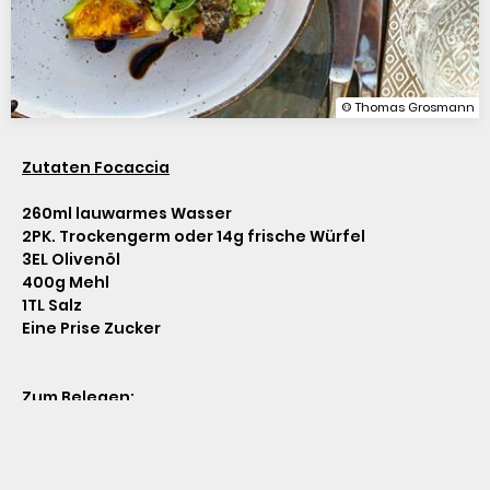
© Thomas Grosmann
Zutaten Focaccia
260ml lauwarmes Wasser

2PK. Trockengerm oder 14g frische Würfel

3EL Olivenöl

400g Mehl

1TL Salz

Eine Prise Zucker
Zum Belegen:
Getrocknete Tomaten
Thymian
Schwarze Oliven