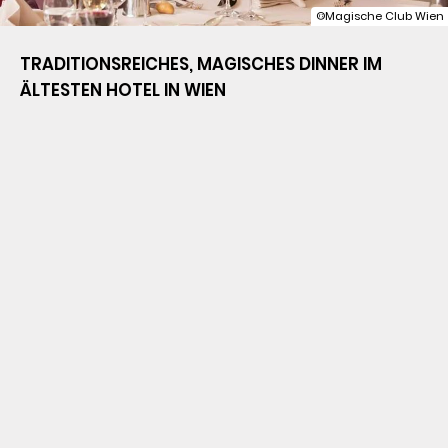
©Magische Club Wien
TRADITIONSREICHES, MAGISCHES DINNER IM 
ÄLTESTEN HOTEL IN WIEN
Schon seit 1991 finden im traditionsreichen 
Hotel Stefanie kulinarische Abende unter 
magischem Motto statt. Kunstvolle Zauberer 
des Magischen Klubs Wien präsentieren Ihnen 
dabei verblüffende Tricks auf der Bühne wie 
auch am Tisch. Lassen Sie sich von den 
kulinarischen Zauberabenden ins Staunen 
versetzen, die nach zahlreichen Auftritten 
schon zu einer Tradition im Hotel Stefanie 
geworden sind.

Die Vorliebe für Zauberei und Magie findet sich 
auch in der langjährigen Geschichte des 
Hotels Stefanie. Vor dem Ersten Weltkrieg war 