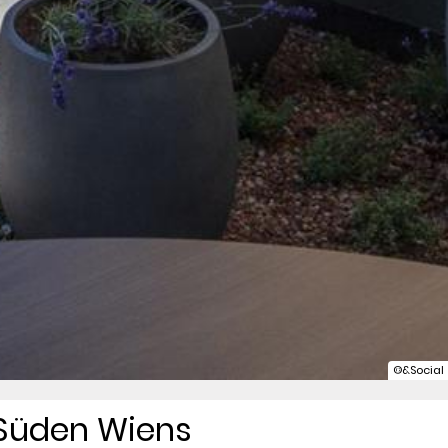
©&Social
 Süden Wiens