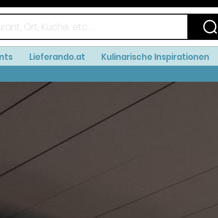
nts
Lieferando.at
Kulinarische Inspirationen