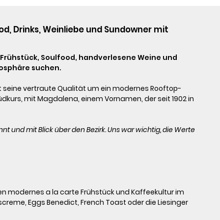
od, Drinks, Weinliebe und Sundowner mit 
 Frühstück, Soulfood, handverlesene Weine und 
tmosphäre suchen.
zt seine vertraute Qualität um ein modernes Rooftop-
dkurs, mit Magdalena, einem Vornamen, der seit 1902 in 
t und mit Blick über den Bezirk. Uns war wichtig, die Werte 
n modernes a la carte Frühstück und Kaffeekultur im 
reme, Eggs Benedict, French Toast oder die Liesinger 
bles für alle, die den Tag gerne besonders beginnen.
