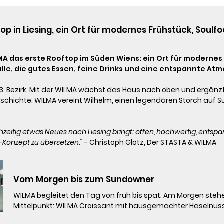
p in Liesing, ein Ort für modernes Frühstück, Soulfo
MA das erste Rooftop im Süden Wiens: ein Ort für modernes
 alle, die gutes Essen, feine Drinks und eine entspannte A
m 23. Bezirk. Mit der WILMA wächst das Haus nach oben und ergän
schichte: WILMA vereint Wilhelm, einen legendären Storch auf Sü
hzeitig etwas Neues nach Liesing bringt: offen, hochwertig, entspann
-Konzept zu übersetzen."
 – Christoph Glotz, Der STASTA & WILMA
Vom Morgen bis zum Sundowner 
WILMA begleitet den Tag von früh bis spät. Am Morgen stehe
Mittelpunkt: WILMA Croissant mit hausgemachter Haselnussc
Combi, dazu hausgemachte Limonaden und Good Morning Bub